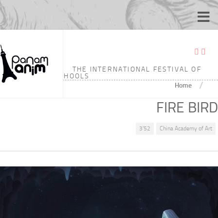
THE INTERNATIONAL FESTIVAL OF
ANIMATION SCHOOLS
/
Home
FIRE BIRD
3'52
China Academy of Art