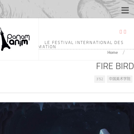
LE FESTIVAL INTERNATIONAL DES
ÉCOLES D'ANIMATION
/
Home
FIRE BIRD
3'52
中国美术学院