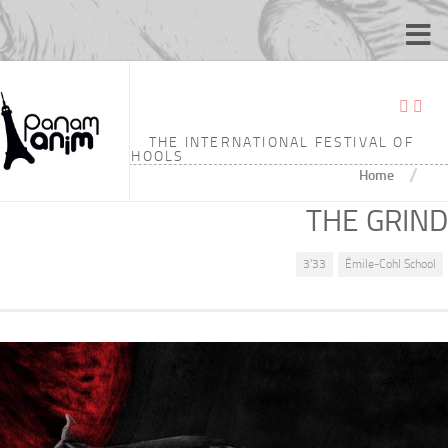
THE INTERNATIONAL FESTIVAL OF
ANIMATION SCHOOLS
/
Home
THE GRIND
3'33
Émile-Cohl School