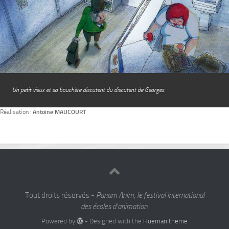
Un petit vieux et sa bouchère discutent du discutent de Georges.
Réalisation :
Antoine MAUCOURT
Tout droits réservés -
Panam Anim, le festival international
des écoles d'animation.
Powered by
- Designed with the
Hueman theme