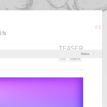
ON
TEASER
/
Home
3'25
Gobelins