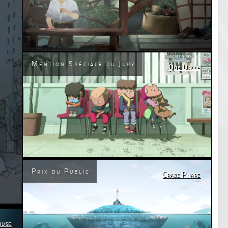
Mention Spéciale du Jury
Que Dalle
Prix du Public
Crabe Phare
ouse