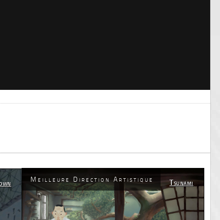
Meilleure Direction Artistique
Tsunami
Town