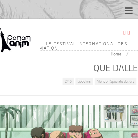
LE FESTIVAL INTERNATIONAL DES
ÉCOLES D'ANIMATION
/
Home
QUE DALLE
2'46
Gobelins
Mention Spéciale du Jury