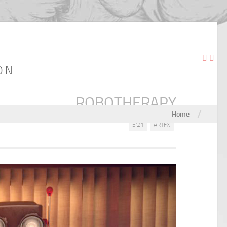
ON
ROBOTHERAPY
/
Home
5'21
ARTFX