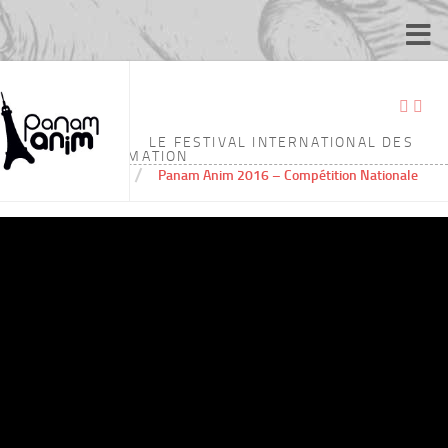
PANAM ANIM 2016 – COMPÉTITION NATIONALE
LE FESTIVAL INTERNATIONAL DES
ÉCOLES D'ANIMATION
/
Home
Panam Anim 2016 – Compétition Nationale