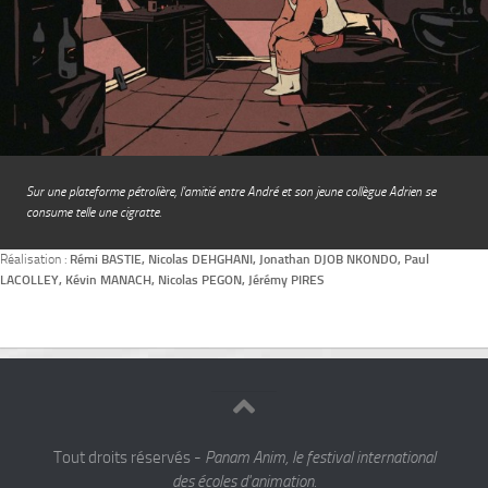
Sur une plateforme pétrolière, l’amitié entre André et son jeune collègue Adrien se
consume telle une cigratte.
Réalisation :
Rémi BASTIE, Nicolas DEHGHANI, Jonathan DJOB NKONDO, Paul
LACOLLEY, Kévin MANACH, Nicolas PEGON, Jérémy PIRES
Tout droits réservés -
Panam Anim, le festival international
des écoles d'animation.