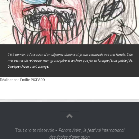
L’été dernier, à l’occasion d’un déjeuner dominical, je suis retournée voir ma famille. Cela
m’a permis de retrouver mon grand-père et le chien que j’ai eu lorsque j’étais petite fille.
Quelque chose avait changé.
Réalisation :
Émilie PIGEARD
Tout droits réservés -
Panam Anim, le festival international
des écoles d'animation.