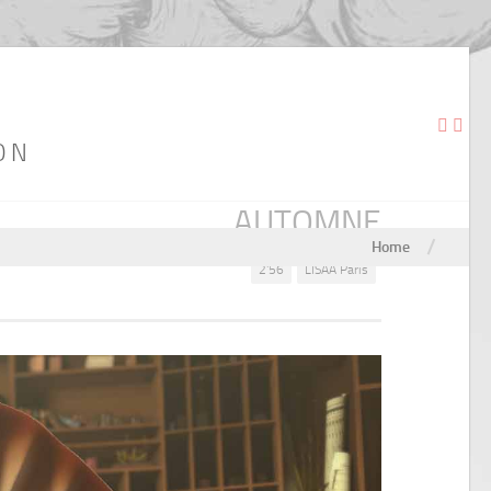
ON
AUTOMNE
/
Home
2'56
LISAA Paris