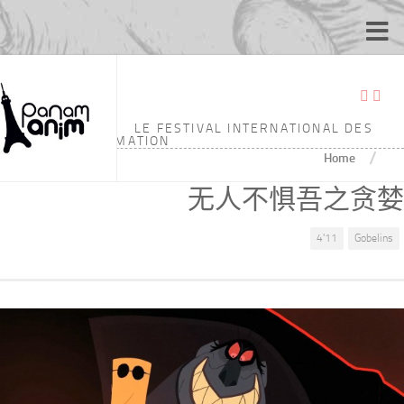
LE FESTIVAL INTERNATIONAL DES
ÉCOLES D'ANIMATION
/
Home
无人不惧吾之贪婪
4'11
Gobelins