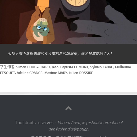
山顶上那个贪得无厌的食人魔栖息的城堡里，谁才是真正的主人？
学生作者:
Simon BOUCACHARD, Jean-Baptiste CUMONT, Sylvain FABRE, Guillaume
FESQUET, Adeline GRANGE, Maxime MARY, Julien ROSSIRE
Tout droits réservés -
Panam Anim, le festival international
des écoles d'animation.