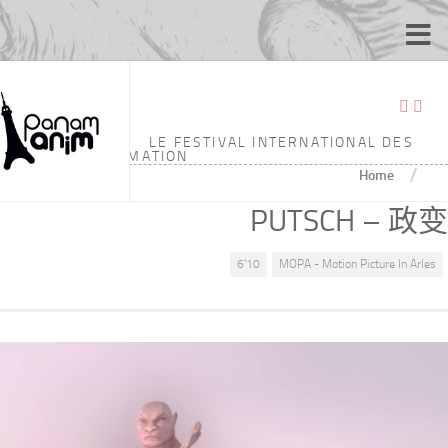
LE FESTIVAL INTERNATIONAL DES
ÉCOLES D'ANIMATION
/
Home
PUTSCH – 政变
6'10
MOPA - Motion Picture In Arles